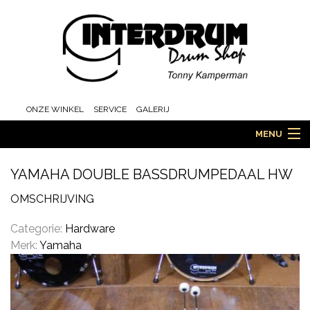
ONZE WINKEL
SERVICE
GALERIJ
MENU
YAMAHA DOUBLE BASSDRUMPEDAAL HW
HOME
OMSCHRIJVING
Categorie:
Hardware
Merk:
Yamaha
DRUMS
ORCHESTRA EN MARCHING