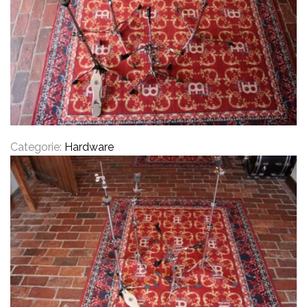
CYMBALS
PERCUSSIE
Categorie:
Hardware
ACCESSOIRES
ONLINE SALE
DRUMSCHOOL