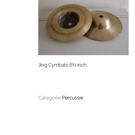
PDP
Pearl
Remo
Sakae
Jing Cymbals 6½ inch.
Sonor
Tama
Categorie:
Percussie
Yamaha