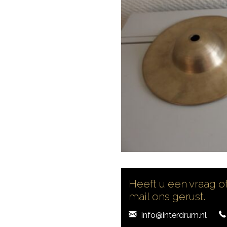
Heeft u een vraag of
mail ons gerust.
info@interdrum.nl