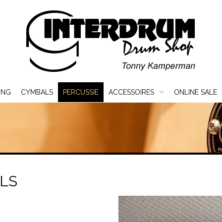
ING
CYMBALS
PERCUSSIE
ACCESSOIRES
ONLINE SALE
Bags & Cases
Hardware
Sticks & Mallets
LS
Vellen