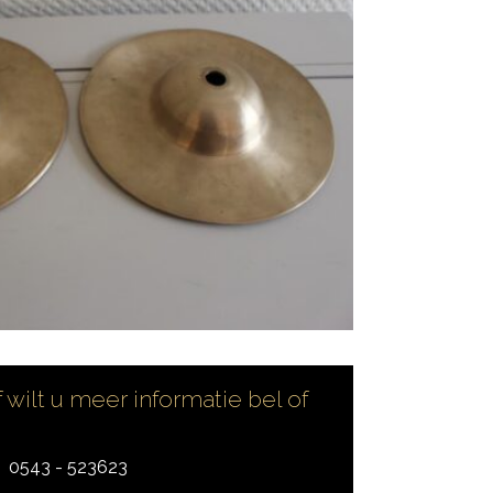
 wilt u meer informatie bel of
0543 - 523623