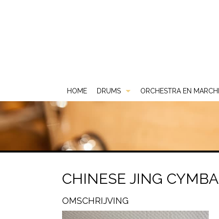
HOME
DRUMS
ORCHESTRA EN MARCH
Akoestische Drums
DS
Elektrische Drums
DW
2 Box
Gebruikt & Beurs
Gretsch
ATV
CHINESE JING CYMBA
Snare Drums
Ludwig
Carlsbro
OMSCHRIJVING
Mapex
Yamaha