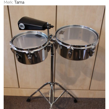
Merk:
Tama
CYMBALS
PERCUSSIE
ACCESSOIRES
ONLINE SALE
DRUMSCHOOL