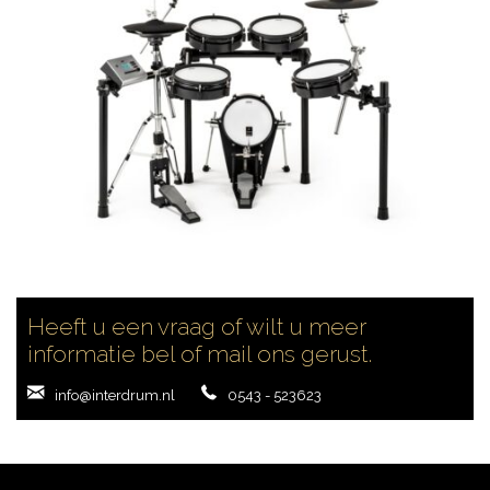
CONTACT
Heeft u een vraag of wilt u meer
informatie bel of mail ons gerust.
info@interdrum.nl
0543 - 523623