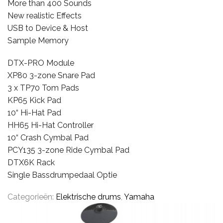
More than 400 Sounds
New realistic Effects
USB to Device & Host
CYMBALS
Sample Memory
DTX-PRO Module
XP80 3-zone Snare Pad
PERCUSSIE
3 x TP70 Tom Pads
KP65 Kick Pad
10“ Hi-Hat Pad
ACCESSOIRES
HH65 Hi-Hat Controller
10“ Crash Cymbal Pad
PCY135 3-zone Ride Cymbal Pad
ONLINE SALE
DTX6K Rack
Single Bassdrumpedaal Optie
DRUMSCHOOL
Categorieën:
Elektrische drums
,
Yamaha