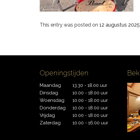
PDP
This entry was posted on
12 augustus 2025
Pearl
Remo
Sakae
Openingstijden
Bek
Sonor
Maandag
13.30 - 18.00 uur
Tama
Dinsdag
10.00 - 18.00 uur
Woensdag
10.00 - 18.00 uur
Yamaha
Donderdag
10.00 - 18.00 uur
Vrijdag
10.00 - 18.00 uur
Zaterdag
10.00 - 16.00 uur