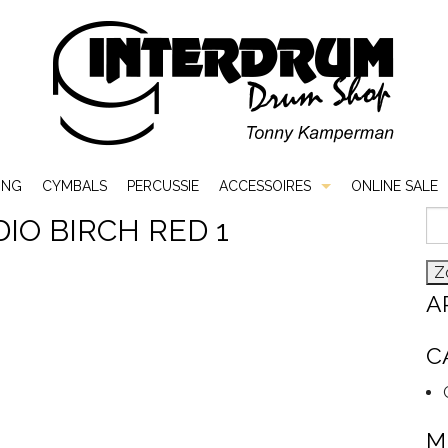
ING
CYMBALS
PERCUSSIE
ACCESSOIRES
ONLINE SALE
Zo
IO BIRCH RED 1
Bags & Cases
naa
Hardware
A
Sticks & Mallets
C
Vellen
M