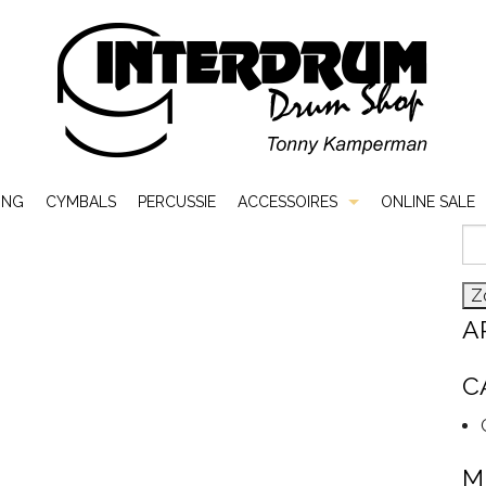
ING
CYMBALS
PERCUSSIE
ACCESSOIRES
ONLINE SALE
Zo
Bags & Cases
naa
Hardware
A
Sticks & Mallets
C
Vellen
M