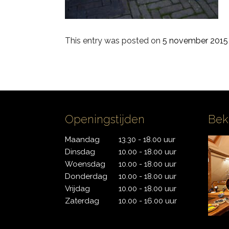
PDP
This entry was posted on
5 november 2015
Pearl
Remo
Sakae
Openingstijden
Bek
Sonor
Maandag
13.30 - 18.00 uur
Tama
Dinsdag
10.00 - 18.00 uur
Woensdag
10.00 - 18.00 uur
Yamaha
Donderdag
10.00 - 18.00 uur
Vrijdag
10.00 - 18.00 uur
Zaterdag
10.00 - 16.00 uur