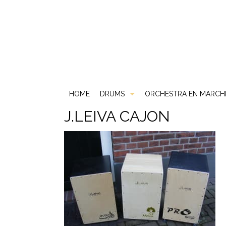
HOME
DRUMS
ORCHESTRA EN MARCH
J.LEIVA CAJON
Akoestische Drums
DS
Elektrische Drums
DW
2 Box
Gebruikt & Beurs
Gretsch
ATV
Snare Drums
Ludwig
Carlsbro
Mapex
Yamaha