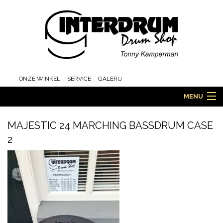
ONZE WINKEL
SERVICE
GALERIJ
MENU
MAJESTIC 24 MARCHING BASSDRUM CASE
2
HOME
DRUMS
ORCHESTRA EN MARCHING