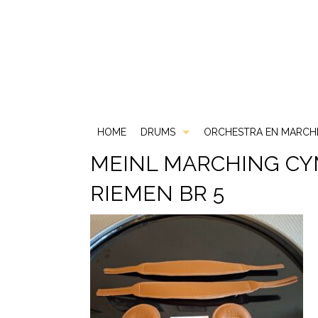
HOME
DRUMS
ORCHESTRA EN MARCH
MEINL MARCHING CY
Akoestische Drums
DS
RIEMEN BR 5
Elektrische Drums
DW
2 Box
Gebruikt & Beurs
Gretsch
ATV
Snare Drums
Ludwig
Carlsbro
Mapex
Yamaha