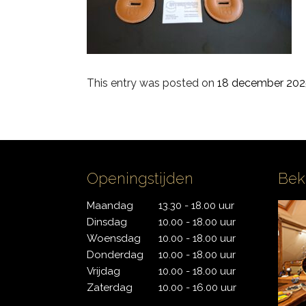
PDP
Pearl
This entry was posted on
18 december 202
Remo
Sakae
Sonor
Openingstijden
Bek
Tama
Maandag
13.30 - 18.00 uur
Dinsdag
10.00 - 18.00 uur
Yamaha
Woensdag
10.00 - 18.00 uur
Donderdag
10.00 - 18.00 uur
Vrijdag
10.00 - 18.00 uur
Zaterdag
10.00 - 16.00 uur