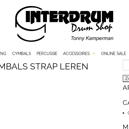
ING
CYMBALS
PERCUSSIE
ACCESSOIRES
ONLINE SALE
Zo
MBALS STRAP LEREN
Bags & Cases
naa
Hardware
A
Sticks & Mallets
C
Vellen
M