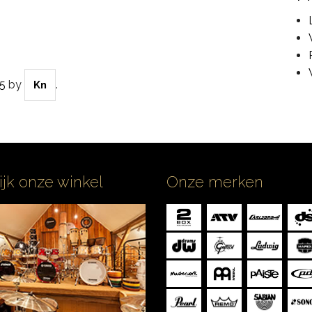
5
by
.
Kn
ijk onze winkel
Onze merken