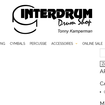
ING
CYMBALS
PERCUSSIE
ACCESSOIRES
ONLINE SALE
Zo
Bags & Cases
naa
Hardware
A
Sticks & Mallets
C
Vellen
M