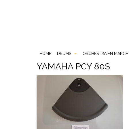
HOME
DRUMS
ORCHESTRA EN MARCH
YAMAHA PCY 80S
Akoestische Drums
DS
Elektrische Drums
DW
2 Box
Gebruikt & Beurs
Gretsch
ATV
Snare Drums
Ludwig
Carlsbro
Mapex
Yamaha