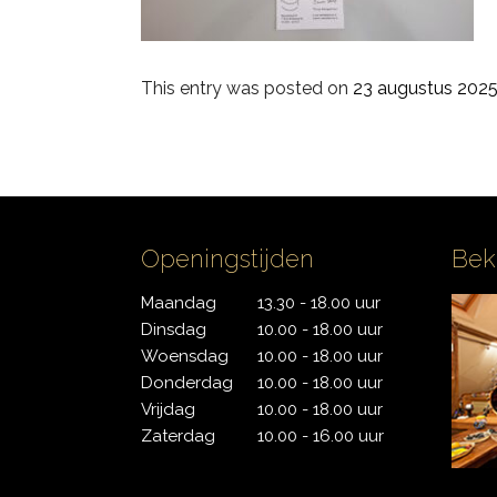
PDP
This entry was posted on
23 augustus 202
Pearl
Remo
Sakae
Openingstijden
Bek
Sonor
Maandag
13.30 - 18.00 uur
Tama
Dinsdag
10.00 - 18.00 uur
Woensdag
10.00 - 18.00 uur
Yamaha
Donderdag
10.00 - 18.00 uur
Vrijdag
10.00 - 18.00 uur
Zaterdag
10.00 - 16.00 uur