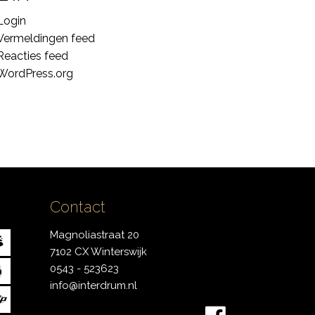
Login
Vermeldingen feed
Reacties feed
WordPress.org
Contact
Magnoliastraat 20
7102 CX Winterswijk
0543 - 523623
info@interdrum.nl