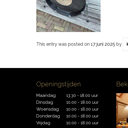
PDP
Pearl
Remo
This entry was posted on
17 juni 2025
by
Sakae
Sonor
Openingstijden
Bek
Tama
Maandag
13.30 - 18.00 uur
Yamaha
Dinsdag
10.00 - 18.00 uur
Woensdag
10.00 - 18.00 uur
Donderdag
10.00 - 18.00 uur
Vrijdag
10.00 - 18.00 uur