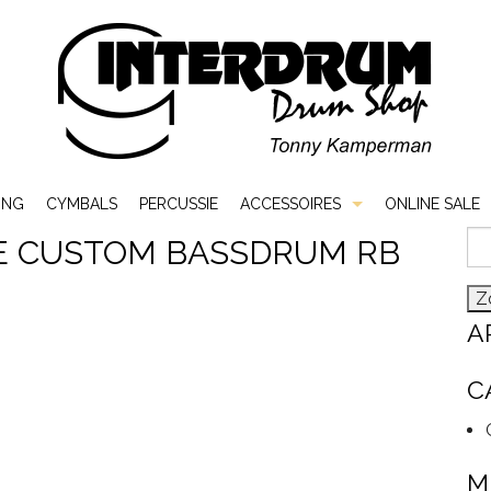
ING
CYMBALS
PERCUSSIE
ACCESSOIRES
ONLINE SALE
Zo
E CUSTOM BASSDRUM RB
Bags & Cases
naa
Hardware
A
Sticks & Mallets
C
Vellen
M