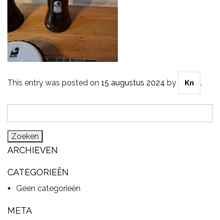
CYMBALS
PERCUSSIE
This entry was posted on
15 augustus 2024
by
.
Kn
Zoeken
ACCESSOIRES
naar:
ARCHIEVEN
ONLINE SALE
CATEGORIEËN
Geen categorieën
DRUMSCHOOL
META