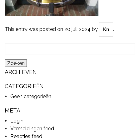
CYMBALS
This entry was posted on
20 juli 2024
by
.
Kn
Zoeken
PERCUSSIE
naar:
ARCHIEVEN
ACCESSOIRES
CATEGORIEËN
Geen categorieën
ONLINE SALE
META
Login
DRUMSCHOOL
Vermeldingen feed
Reacties feed