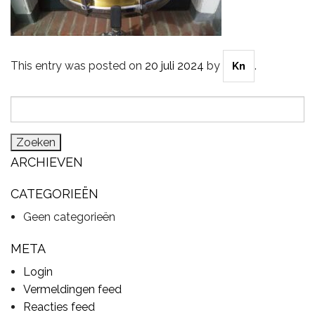
CYMBALS
This entry was posted on
20 juli 2024
by
.
Kn
Zoeken
PERCUSSIE
naar:
ARCHIEVEN
ACCESSOIRES
CATEGORIEËN
Geen categorieën
ONLINE SALE
META
Login
DRUMSCHOOL
Vermeldingen feed
Reacties feed