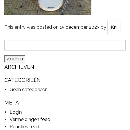
CYMBALS
This entry was posted on
15 december 2023
by
.
Kn
Zoeken
PERCUSSIE
naar:
ARCHIEVEN
ACCESSOIRES
CATEGORIEËN
Geen categorieën
ONLINE SALE
META
Login
DRUMSCHOOL
Vermeldingen feed
Reacties feed