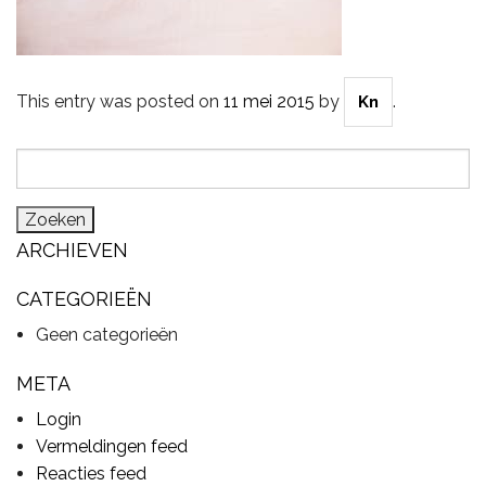
CYMBALS
This entry was posted on
11 mei 2015
by
.
Kn
Zoeken
PERCUSSIE
naar:
ARCHIEVEN
ACCESSOIRES
CATEGORIEËN
Geen categorieën
ONLINE SALE
META
Login
DRUMSCHOOL
Vermeldingen feed
Reacties feed