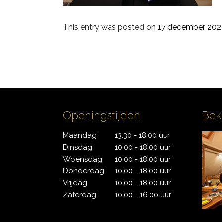
PDP
This entry was posted on
17 december 202
Pearl
Remo
Sakae
Openingstijden
Bek
Sonor
Maandag
13.30 - 18.00 uur
Tama
Dinsdag
10.00 - 18.00 uur
Woensdag
10.00 - 18.00 uur
Yamaha
Donderdag
10.00 - 18.00 uur
Vrijdag
10.00 - 18.00 uur
Zaterdag
10.00 - 16.00 uur