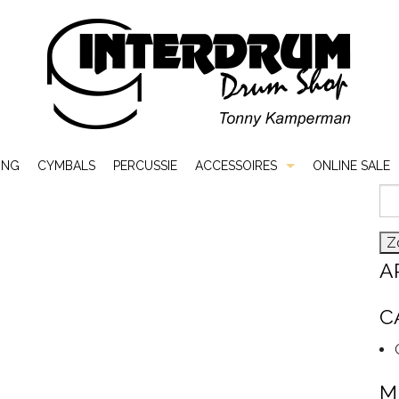
ING
CYMBALS
PERCUSSIE
ACCESSOIRES
ONLINE SALE
Zo
Bags & Cases
naa
Hardware
A
Sticks & Mallets
C
Vellen
M