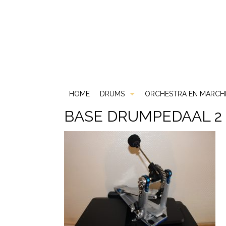
HOME
DRUMS
ORCHESTRA EN MARCH
BASE DRUMPEDAAL 2
Akoestische Drums
DS
Elektrische Drums
DW
2 Box
Gebruikt & Beurs
Gretsch
ATV
Snare Drums
Ludwig
Carlsbro
Mapex
Yamaha