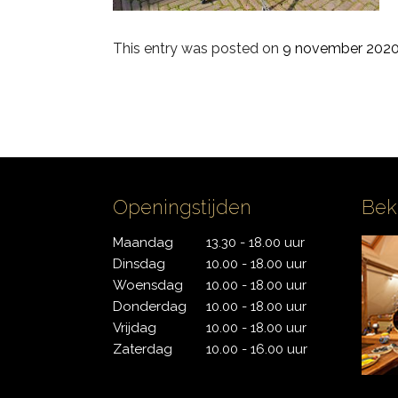
PDP
This entry was posted on
9 november 202
Pearl
Remo
Sakae
Openingstijden
Bek
Sonor
Maandag
13.30 - 18.00 uur
Tama
Dinsdag
10.00 - 18.00 uur
Woensdag
10.00 - 18.00 uur
Yamaha
Donderdag
10.00 - 18.00 uur
Vrijdag
10.00 - 18.00 uur
Zaterdag
10.00 - 16.00 uur