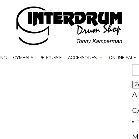
ING
CYMBALS
PERCUSSIE
ACCESSOIRES
ONLINE SALE
Zo
Bags & Cases
naa
Hardware
A
Sticks & Mallets
C
Vellen
M