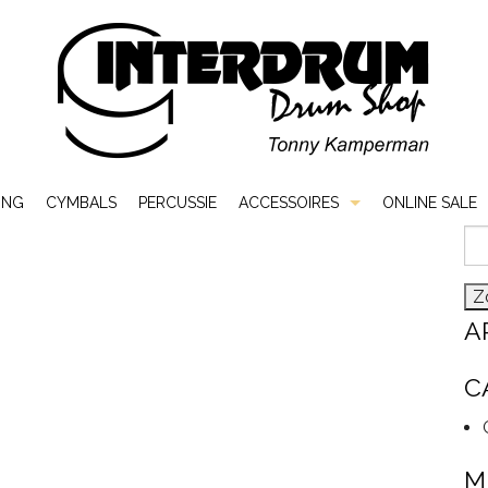
ING
CYMBALS
PERCUSSIE
ACCESSOIRES
ONLINE SALE
Zo
Bags & Cases
naa
Hardware
A
Sticks & Mallets
C
Vellen
M