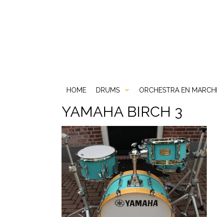
HOME
DRUMS
ORCHESTRA EN MARCH
YAMAHA BIRCH 3
Akoestische Drums
DS
Elektrische Drums
DW
2 Box
Gebruikt & Beurs
Gretsch
ATV
Snare Drums
Ludwig
Carlsbro
Mapex
Yamaha