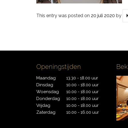
PDP
This entry was posted on
20 juli 2020
by
Pearl
Remo
Sakae
Openingstijden
Bek
Sonor
Maandag
13.30 - 18.00 uur
Tama
Dinsdag
10.00 - 18.00 uur
Woensdag
10.00 - 18.00 uur
Yamaha
Donderdag
10.00 - 18.00 uur
Vrijdag
10.00 - 18.00 uur
Zaterdag
10.00 - 16.00 uur