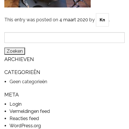
This entry was posted on
4 maart 2020
by
.
Kn
CYMBALS
Zoeken
naar:
PERCUSSIE
ARCHIEVEN
ACCESSOIRES
CATEGORIEËN
Geen categorieën
ONLINE SALE
META
Login
Vermeldingen feed
DRUMSCHOOL
Reacties feed
WordPress.org