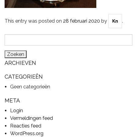
This entry was posted on
28 februari 2020
by
.
Kn
CYMBALS
Zoeken
naar:
PERCUSSIE
ARCHIEVEN
ACCESSOIRES
CATEGORIEËN
Geen categorieën
ONLINE SALE
META
Login
Vermeldingen feed
DRUMSCHOOL
Reacties feed
WordPress.org