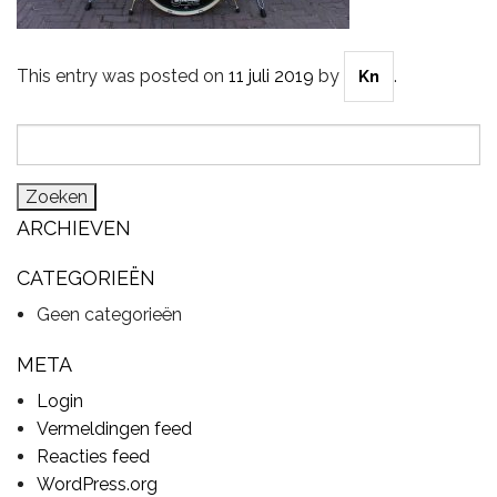
This entry was posted on
11 juli 2019
by
.
Kn
CYMBALS
Zoeken
naar:
PERCUSSIE
ARCHIEVEN
ACCESSOIRES
CATEGORIEËN
Geen categorieën
ONLINE SALE
META
Login
Vermeldingen feed
DRUMSCHOOL
Reacties feed
WordPress.org