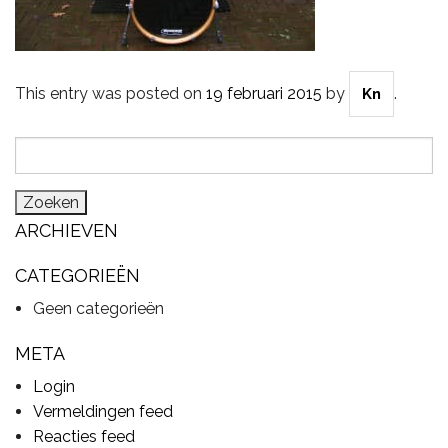
CYMBALS
This entry was posted on
19 februari 2015
by
.
Kn
Zoeken
PERCUSSIE
naar:
ARCHIEVEN
ACCESSOIRES
CATEGORIEËN
Geen categorieën
ONLINE SALE
META
Login
DRUMSCHOOL
Vermeldingen feed
Reacties feed