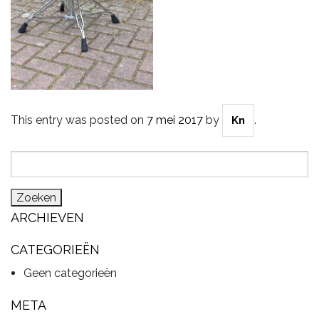
CYMBALS
PERCUSSIE
This entry was posted on
7 mei 2017
by
.
Kn
Zoeken
ACCESSOIRES
naar:
ARCHIEVEN
ONLINE SALE
CATEGORIEËN
Geen categorieën
DRUMSCHOOL
META