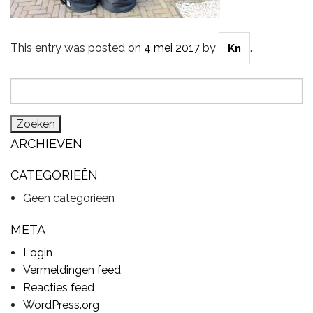
This entry was posted on
4 mei 2017
by
.
Kn
CYMBALS
Zoeken
naar:
PERCUSSIE
ARCHIEVEN
ACCESSOIRES
CATEGORIEËN
Geen categorieën
ONLINE SALE
META
Login
Vermeldingen feed
DRUMSCHOOL
Reacties feed
WordPress.org