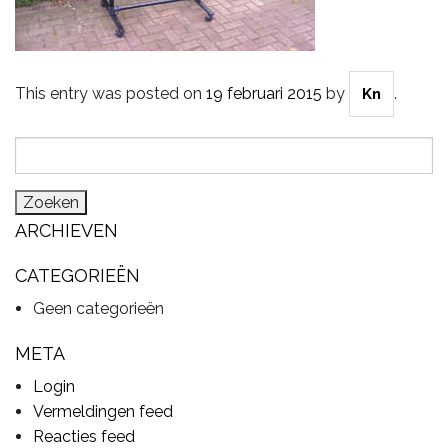
CYMBALS
This entry was posted on
19 februari 2015
by
.
Kn
Zoeken
PERCUSSIE
naar:
ARCHIEVEN
ACCESSOIRES
CATEGORIEËN
Geen categorieën
ONLINE SALE
META
Login
DRUMSCHOOL
Vermeldingen feed
Reacties feed