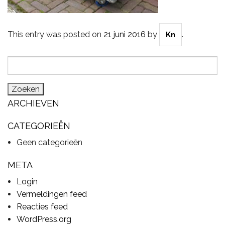
This entry was posted on
21 juni 2016
by
.
Kn
CYMBALS
Zoeken
naar:
PERCUSSIE
ARCHIEVEN
ACCESSOIRES
CATEGORIEËN
Geen categorieën
ONLINE SALE
META
Login
Vermeldingen feed
DRUMSCHOOL
Reacties feed
WordPress.org