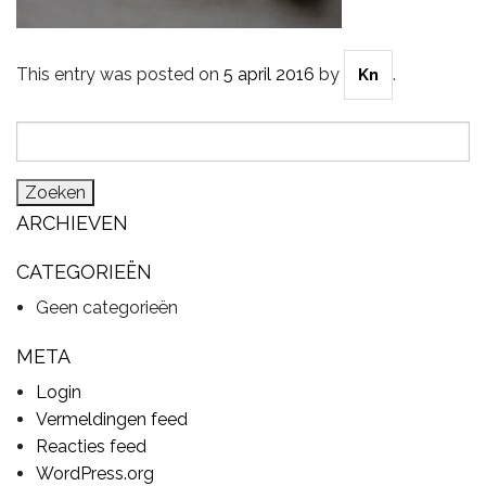
This entry was posted on
5 april 2016
by
.
Kn
CYMBALS
Zoeken
naar:
PERCUSSIE
ARCHIEVEN
ACCESSOIRES
CATEGORIEËN
Geen categorieën
ONLINE SALE
META
Login
Vermeldingen feed
DRUMSCHOOL
Reacties feed
WordPress.org