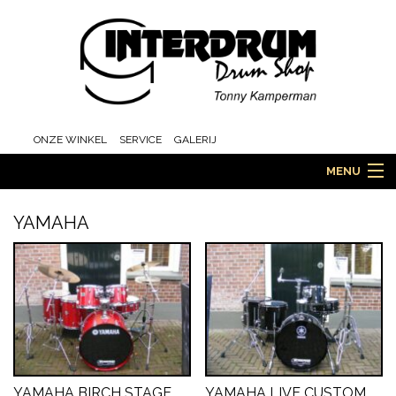
ONZE WINKEL
SERVICE
GALERIJ
MENU
YAMAHA
HOME
DRUMS
ORCHESTRA EN MARCHING
YAMAHA BIRCH STAGE
YAMAHA LIVE CUSTOM