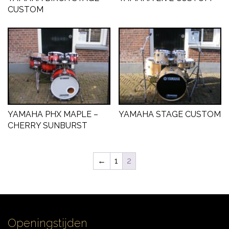
CUSTOM
CYMBALS
PERCUSSIE
YAMAHA PHX MAPLE –
YAMAHA STAGE CUSTOM
ACCESSOIRES
CHERRY SUNBURST
ONLINE SALE
←
1
2
DRUMSCHOOL
Openingstijden