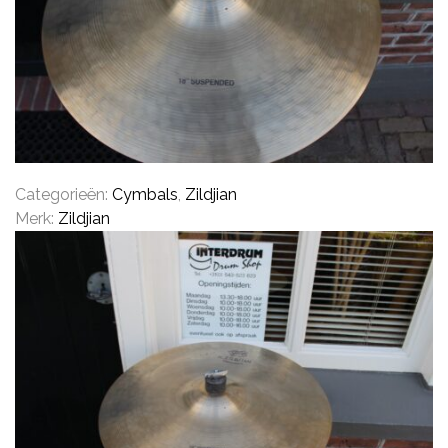
CYMBALS
PERCUSSIE
Categorieën:
Cymbals
,
Zildjian
Merk:
Zildjian
ACCESSOIRES
ONLINE SALE
DRUMSCHOOL