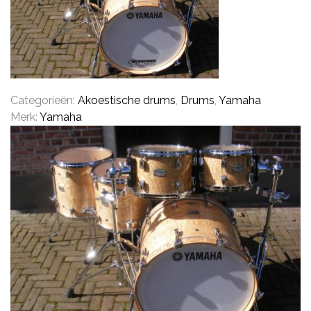
CYMBALS
Categorieën:
Akoestische drums
,
Drums
,
Yamaha
PERCUSSIE
Merk:
Yamaha
ACCESSOIRES
ONLINE SALE
DRUMSCHOOL