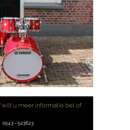
 wilt u meer informatie bel of
0543 - 523623