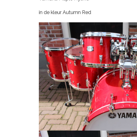
PDP
in de kleur Autumn Red
Pearl
Remo
Sakae
Sonor
Tama
Yamaha