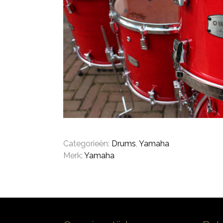
Categorieën:
Drums
,
Yamaha
Merk:
Yamaha