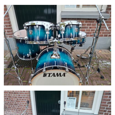
CYMBALS
PERCUSSIE
ACCESSOIRES
ONLINE SALE
DRUMSCHOOL