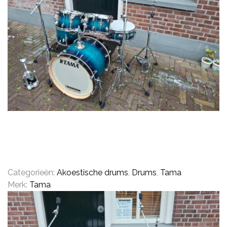
CONTACT
Categorieën:
Akoestische drums
,
Drums
,
Tama
Merk:
Tama