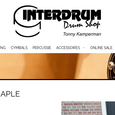
ING
CYMBALS
PERCUSSIE
ACCESSOIRES
ONLINE SALE
Bags & Cases
Hardware
Sticks & Mallets
MAPLE
Vellen