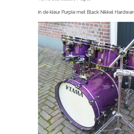
PDP
in de kleur Purple met Black Nikkel Hardwar
Pearl
Remo
Sakae
Sonor
Tama
Yamaha