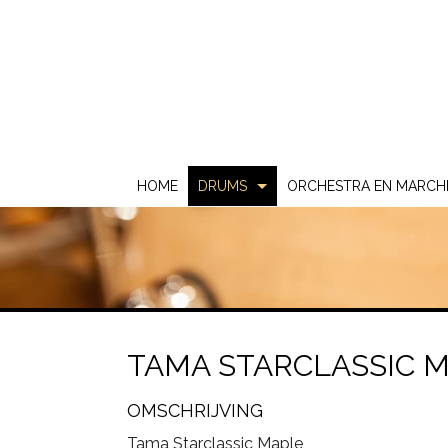
HOME
DRUMS
ORCHESTRA EN MARCH
Akoestische Drums
DS
Elektrische Drums
DW
2 Box
Gebruikt & Beurs
Gretsch
ATV
TAMA STARCLASSIC 
Snare Drums
Ludwig
Carlsbro
OMSCHRIJVING
Mapex
Yamaha
Tama Starclassic Maple