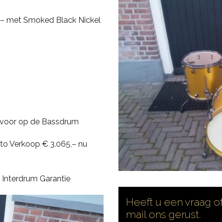
M – met Smoked Black Nickel
 voor op de Bassdrum
o Verkoop € 3.065,– nu
Interdrum Garantie
Heeft u een vraag of
mail ons gerust.