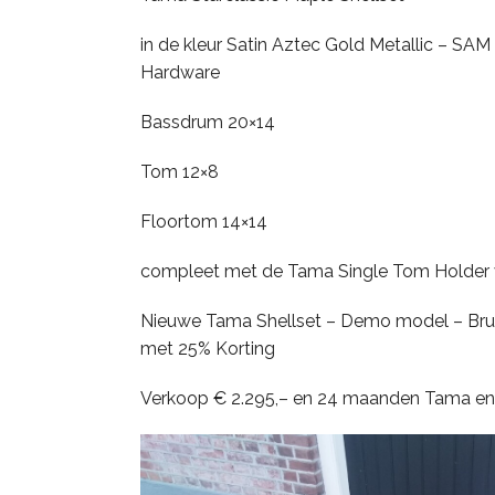
PDP
in de kleur Satin Aztec Gold Metallic – SA
Hardware
Pearl
Bassdrum 20×14
Remo
Tom 12×8
Sakae
Floortom 14×14
Sonor
compleet met de Tama Single Tom Holder
Nieuwe Tama Shellset – Demo model – Brut
Tama
met 25% Korting
Yamaha
Verkoop € 2.295,– en 24 maanden Tama en 