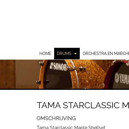
HOME
DRUMS
ORCHESTRA EN MARCH
Akoestische Drums
DS
Elektrische Drums
DW
2 Box
Gebruikt & Beurs
Gretsch
ATV
TAMA STARCLASSIC 
Snare Drums
Ludwig
Carlsbro
OMSCHRIJVING
Mapex
Yamaha
Tama Starclassic Maple Shellset