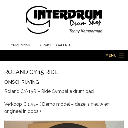
ONZE WINKEL
SERVICE
GALERIJ
MENU
ROLAND CY 15 RIDE
HOME
OMSCHRIJVING
Roland CY-15R – Ride Cymbal e drum pad.
DRUMS
Verkoop € 175,– ( Demo model – deze is nieuw en
origineel in doos.)
ORCHESTRA EN MARCHING