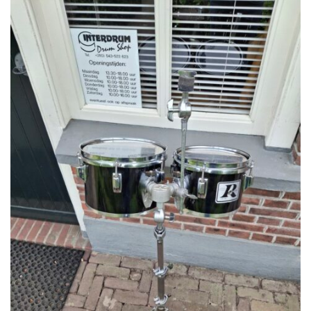
CYMBALS
PERCUSSIE
ACCESSOIRES
ONLINE SALE
DRUMSCHOOL