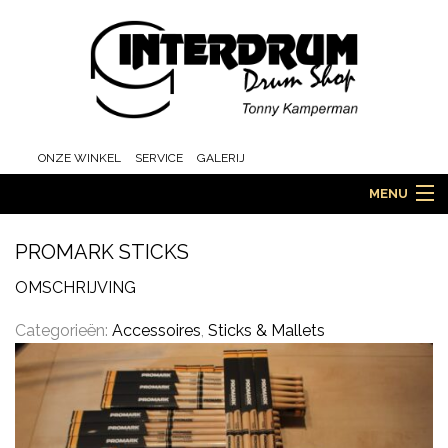
ONZE WINKEL
SERVICE
GALERIJ
MENU
PROMARK STICKS
HOME
OMSCHRIJVING
Categorieën:
Accessoires
,
Sticks & Mallets
DRUMS
ORCHESTRA EN MARCHING