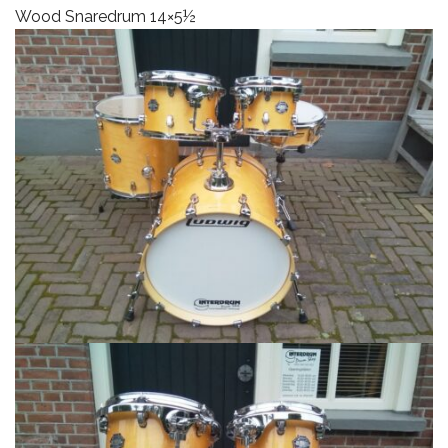
Wood Snaredrum 14×5½
CYMBALS
PERCUSSIE
ACCESSOIRES
ONLINE SALE
DRUMSCHOOL