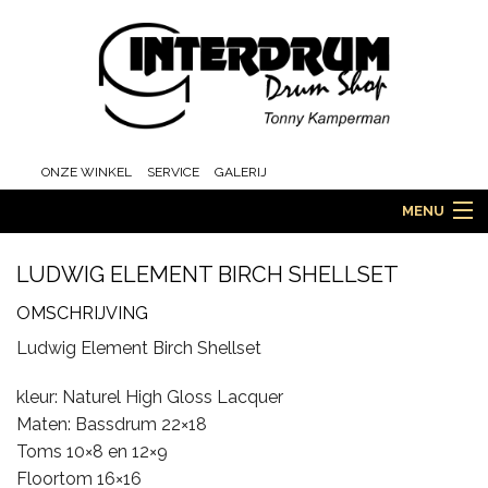
ONZE WINKEL
SERVICE
GALERIJ
MENU
LUDWIG ELEMENT BIRCH SHELLSET
HOME
OMSCHRIJVING
Ludwig Element Birch Shellset
DRUMS
kleur: Naturel High Gloss Lacquer
Maten: Bassdrum 22×18
Toms 10×8 en 12×9
Floortom 16×16
ORCHESTRA EN MARCHING