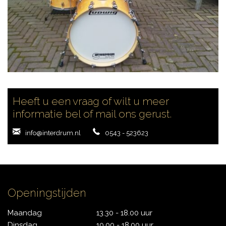
Heeft u een vraag of wilt u meer
informatie bel of mail ons gerust.
info@interdrum.nl
0543 - 523623
Openingstijden
Maandag
13.30 - 18.00 uur
Dinsdag
10.00 - 18.00 uur