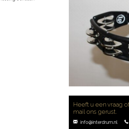
Heeft u een vraag of
mail ons gerust.
info@interdrum.nl