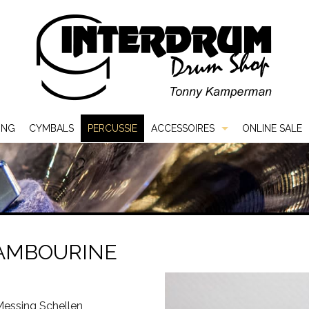
ING
CYMBALS
PERCUSSIE
ACCESSOIRES
ONLINE SALE
Bags & Cases
Hardware
Sticks & Mallets
TAMBOURINE
Vellen
 Messing Schellen