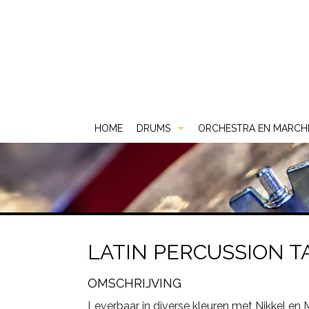
HOME
DRUMS
ORCHESTRA EN MARCH
Akoestische Drums
DS
Elektrische Drums
DW
2 Box
Gebruikt & Beurs
Gretsch
ATV
LATIN PERCUSSION 
Snare Drums
Ludwig
Carlsbro
OMSCHRIJVING
Mapex
Yamaha
Leverbaar in diverse kleuren met Nikkel en