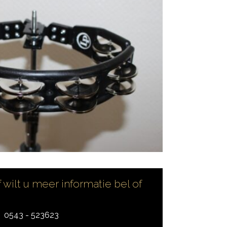
 wilt u meer informatie bel of
0543 - 523623