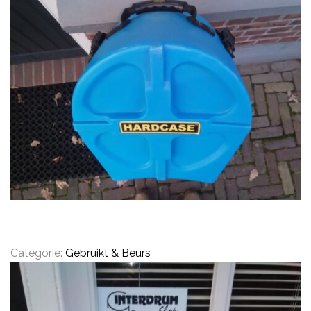
CYMBALS
PERCUSSIE
ACCESSOIRES
ONLINE SALE
Categorie:
Gebruikt & Beurs
DRUMSCHOOL