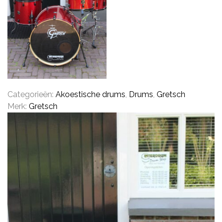
CYMBALS
PERCUSSIE
Categorieën:
Akoestische drums
,
Drums
,
Gretsch
Merk:
Gretsch
ACCESSOIRES
ONLINE SALE
DRUMSCHOOL