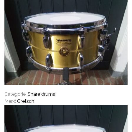
CYMBALS
PERCUSSIE
ACCESSOIRES
ONLINE SALE
Categorie:
Snare drums
Merk:
Gretsch
DRUMSCHOOL