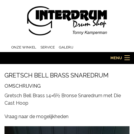
ONZE WINKEL
SERVICE
GALERIJ
MENU
GRETSCH BELL BRASS SNAREDRUM
HOME
OMSCHRIJVING
Gretsch Bell Brass 14×6½ Bronse Snaredrum met Die
Cast Hoop
DRUMS
Vraag naar de mogelijkheden
ORCHESTRA EN MARCHING