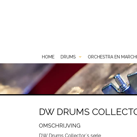
HOME
DRUMS
ORCHESTRA EN MARCH
Akoestische Drums
DS
Elektrische Drums
DW
2 Box
Gebruikt & Beurs
Gretsch
ATV
DW DRUMS COLLECTO
Snare Drums
Ludwig
Carlsbro
OMSCHRIJVING
Mapex
Yamaha
DW Drums Collector`s serie