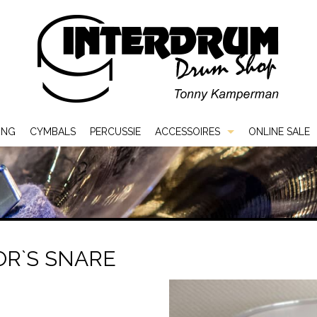
ING
CYMBALS
PERCUSSIE
ACCESSOIRES
ONLINE SALE
Bags & Cases
Hardware
Sticks & Mallets
R`S SNARE
Vellen