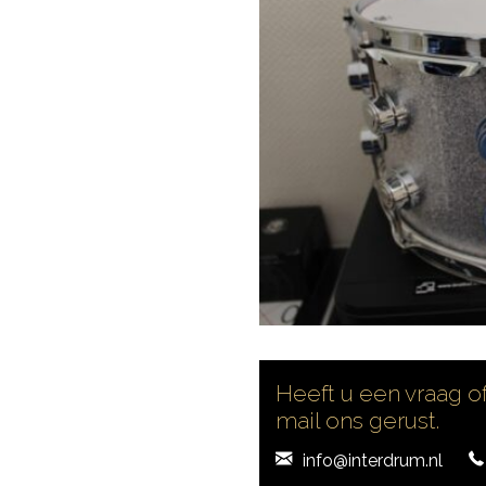
Heeft u een vraag of
mail ons gerust.
info@interdrum.nl