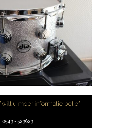
 wilt u meer informatie bel of
0543 - 523623