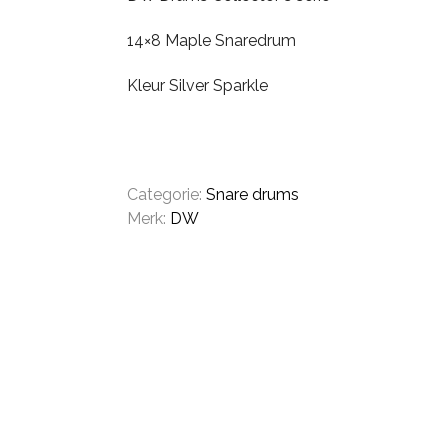
PDP
14×8 Maple Snaredrum
Kleur Silver Sparkle
Pearl
Remo
Sakae
Categorie:
Snare drums
Merk:
DW
Sonor
Tama
Yamaha