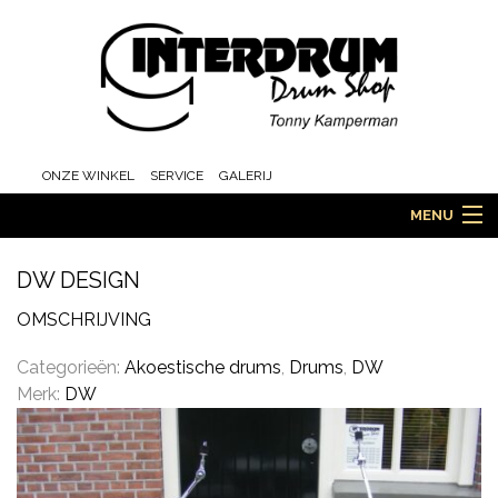
ONZE WINKEL
SERVICE
GALERIJ
MENU
DW DESIGN
HOME
OMSCHRIJVING
Categorieën:
Akoestische drums
,
Drums
,
DW
Merk:
DW
DRUMS
ORCHESTRA EN MARCHING