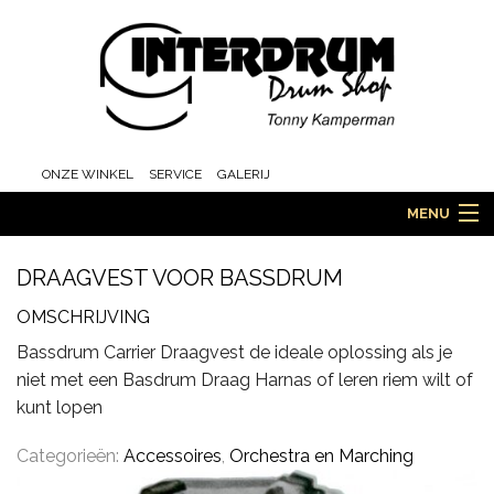
ONZE WINKEL
SERVICE
GALERIJ
MENU
DRAAGVEST VOOR BASSDRUM
HOME
OMSCHRIJVING
Bassdrum Carrier Draagvest de ideale oplossing als je
niet met een Basdrum Draag Harnas of leren riem wilt of
DRUMS
kunt lopen
Categorieën:
Accessoires
,
Orchestra en Marching
ORCHESTRA EN MARCHING