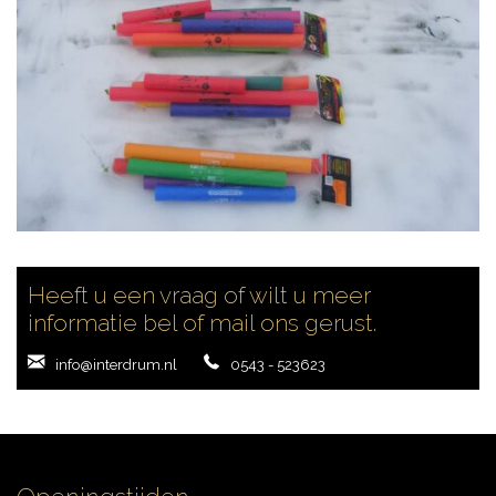
CYMBALS
PERCUSSIE
ACCESSOIRES
Heeft u een vraag of wilt u meer
informatie bel of mail ons gerust.
ONLINE SALE
info@interdrum.nl
0543 - 523623
DRUMSCHOOL