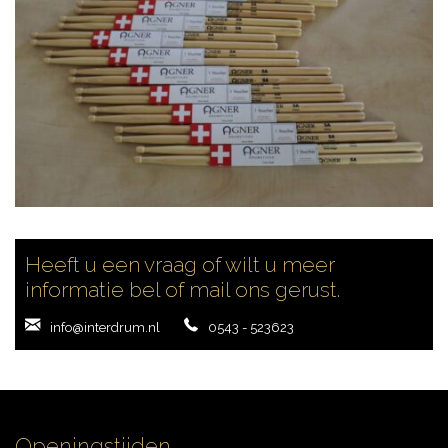
CYMBALS
PERCUSSIE
ACCESSOIRES
Heeft u een vraag of wilt u meer
informatie bel of mail ons gerust.
ONLINE SALE
info@interdrum.nl
0543 - 523623
DRUMSCHOOL
Openingstijden