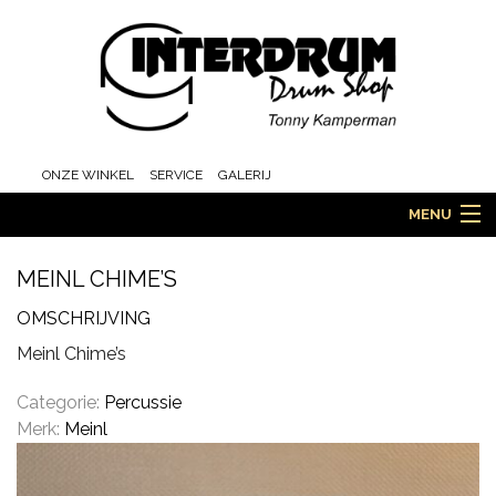
ONZE WINKEL
SERVICE
GALERIJ
MENU
MEINL CHIME’S
HOME
OMSCHRIJVING
Meinl Chime’s
DRUMS
Categorie:
Percussie
Merk:
Meinl
ORCHESTRA EN MARCHING